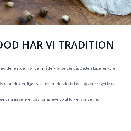
OOD HAR VI TRADITION
leordene inden for den måde vi arbejder på. Dette afspejler vore
f fiskeprodukter, lige fra marinerede sild, til kold og varmrøget laks
ør os umage hver dag for at leve op til forventningerne.