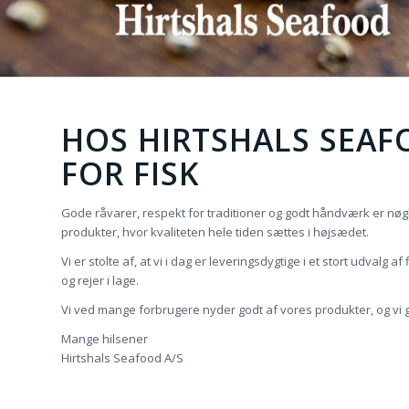
HOS HIRTSHALS SEAF
FOR FISK
Gode råvarer, respekt for traditioner og godt håndværk er nøg
produkter, hvor kvaliteten hele tiden sættes i højsædet.
Vi er stolte af, at vi i dag er leveringsdygtige i et stort udvalg a
og rejer i lage.
Vi ved mange forbrugere nyder godt af vores produkter, og vi g
Mange hilsener
Hirtshals Seafood A/S