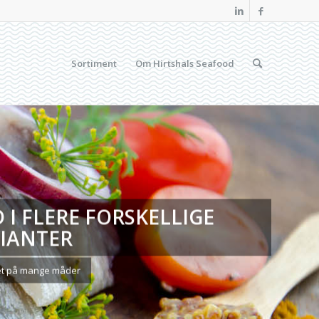
Sortiment
Om Hirtshals Seafood
D I FLERE FORSKELLIGE
IANTER
et på mange måder